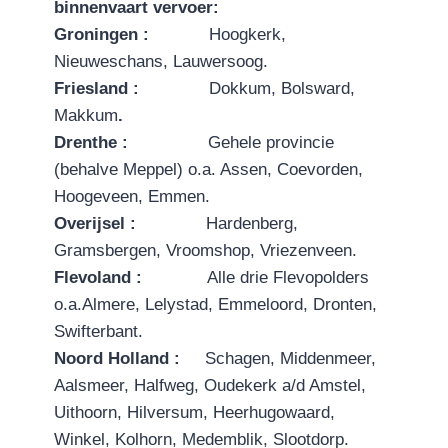
binnenvaart vervoer:
G
r
on
i
n
g
e
n :
Hoogkerk,
Nieuweschans, Lauwersoog.
Friesland :
Dokkum, Bolsward,
Makkum
.
Drenthe :
Gehele provincie
(behalve Meppel) o.a. Assen, Coevorden,
Hoogeveen, Emmen.
Overijsel :
Hardenberg,
Gramsbergen, Vroomshop, Vriezenveen.
Flevoland :
Alle drie Flevopolders
o.a.Almere, Lelystad, Emmeloord, Dronten,
Swifterbant.
N
oo
r
d Holland :
Schagen, Middenmeer,
Aalsmeer, Halfweg, Oudekerk a/d Amstel,
Uithoorn, Hilversum, Heerhugowaard,
Winkel, Kolhorn, Medemblik, Slootdorp.